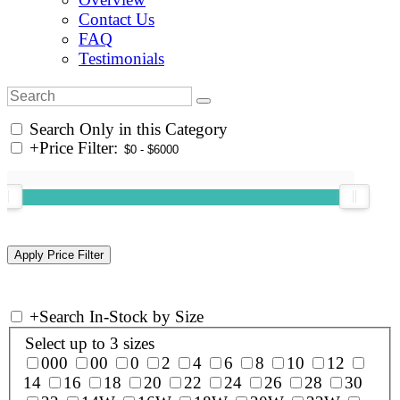
Contact Us
FAQ
Testimonials
Search Only in this Category
+
Price Filter:
+
Search In-Stock by Size
Select up to 3 sizes
000
00
0
2
4
6
8
10
12
14
16
18
20
22
24
26
28
30