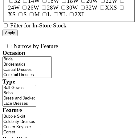
32
14W
16W
18W
20W
22W
24W
26W
28W
30W
32W
XXS
XS
S
M
L
XL
2XL
Filter for In-Store Stock
+
Narrow by Feature
Occasion
Type
Feature