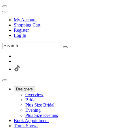
My Account
Shopping Cart
Register
Log In
Designers
Overview
Bridal
Plus Size Bridal
Evening
Plus Size Evening
Book Appointment
Trunk Shows